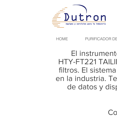
HOME
PURIFICADOR D
El instrument
HTY-FT221 TAILIN
filtros. El siste
en la industria. T
de datos y d
i
Co