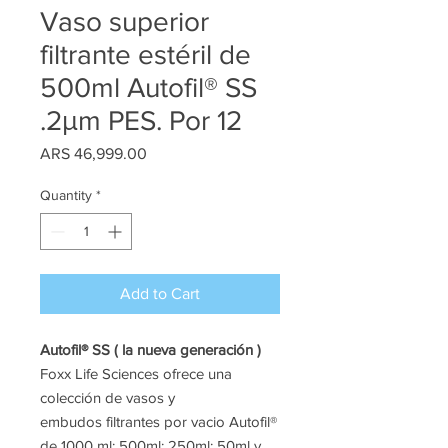
Vaso superior
filtrante estéril de
500ml Autofil® SS
.2μm PES. Por 12
Price
ARS 46,999.00
Quantity
*
Add to Cart
Autofil® SS ( la nueva generación )
Foxx Life Sciences ofrece una
colección de vasos y
embudos filtrantes por vacio Autofil®
de 1000 ml; 500ml; 250ml; 50ml y