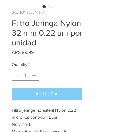
SKU: RJN3222NH-U
Filtro Jeringa Nylon
32 mm 0.22 um por
unidad
Price
ARS 99.99
Quantity
*
Add to Cart
Filtro jeringa no esteril Nylon 0.22
micrones conexión Luer.
No estéril.
Marca Rephile Bioscience Ltd.