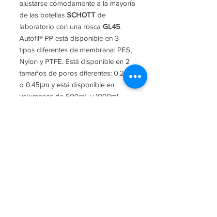
ajustarse cómodamente a la mayoría
de las botellas
SCHOTT
de
laboratorio con una rosca
GL45
.
Autofil® PP está disponible en 3
tipos diferentes de membrana: PES,
Nylon y PTFE. Está disponible en 2
tamaños de poros diferentes: 0.2μm,
o 0.45μm y está disponible en
volumenes de 500mL y 1000mL.
Busque y descubra más sobre
nuestros filtros a continuación. Si
tiene preguntas y aclaraciones sobre
el producto, envíenos un correo
electrónico a info@dutron.com.ar o
llame al +54-911-5516-9123.
Condiciones de compra