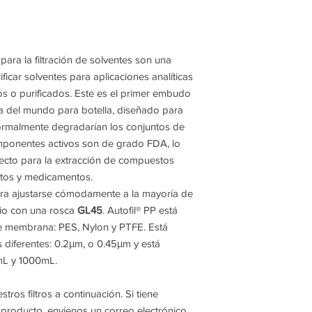
alguna ,inlcuso si est
y no estar abierto o 
El dinero se reintegr
haber recibido el pag
 para la filtración de solventes son una
último).
ficar solventes para aplicaciones analíticas
El dinero se reintegr
os o purificados. Este es el primer embudo
bancaría del titular d
za del mundo para botella, diseñado para
bancaria.
normalmente degradarían los conjuntos de
componentes activos son de grado FDA, lo
fecto para la extracción de compuestos
entos y medicamentos.
ara ajustarse cómodamente a la mayoría de
io con una rosca
GL45
. Autofil® PP está
de membrana: PES, Nylon y PTFE. Está
 diferentes: 0.2μm, o 0.45μm y está
mL y 1000mL.
os filtros a continuación. Si tiene
 producto, envíenos un correo electrónico