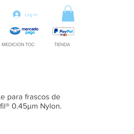
Log In
MEDICION TOC
TIENDA
te para frascos de
il® 0.45μm Nylon.